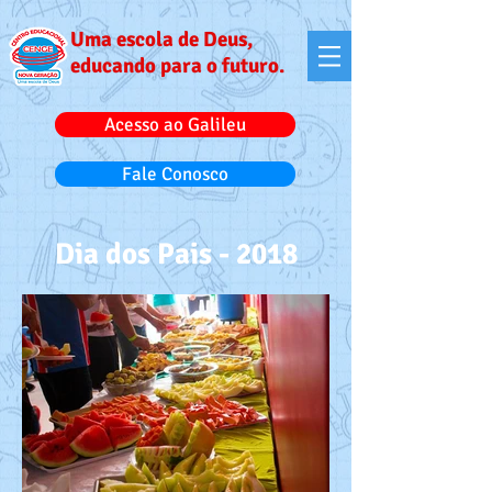
Uma escola de Deus,
educando para o futuro.
Acesso ao Galileu
Fale Conosco
Dia dos Pais - 2018