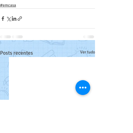
#emcasa
Posts recentes
Ver tudo