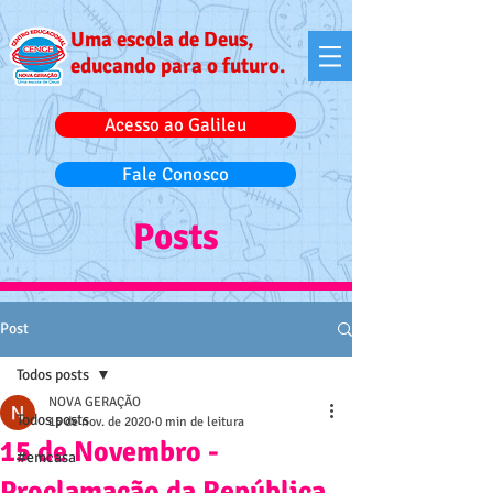
Uma escola de Deus,
educando para o futuro.
Acesso ao Galileu
Fale Conosco
Posts
Post
Todos posts
NOVA GERAÇÃO
Todos posts
15 de nov. de 2020
0 min de leitura
15 de Novembro -
#emcasa
Proclamação da República