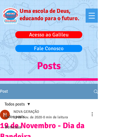
Uma escola de Deus,
educando para o futuro.
Acesso ao Galileu
Fale Conosco
Posts
Post
Todos posts
NOVA GERAÇÃO
Todos posts
19 de nov. de 2020
0 min de leitura
19 de Novembro - Dia da
#emcasa
Bandeira