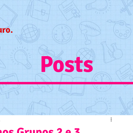
uro.
Posts
a
nos Grupos 2 e 3