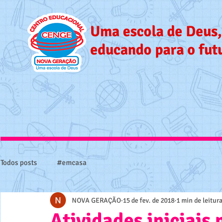
Uma escola de Deus,
educando para o fut
Todos posts
#emcasa
NOVA GERAÇÃO
15 de fev. de 2018
1 min de leitur
Atividades iniciais 