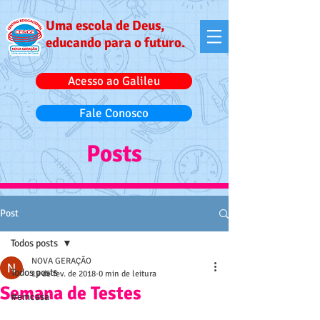
Uma escola de Deus,
educando para o futuro.
Acesso ao Galileu
Fale Conosco
Posts
Post
Todos posts
NOVA GERAÇÃO
Todos posts
19 de fev. de 2018
0 min de leitura
Semana de Testes
#emcasa