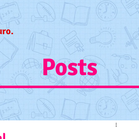
uro.
Posts
al