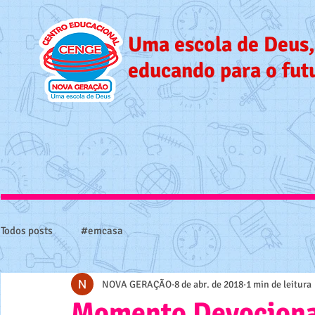
Uma escola de Deus,
educando para o fut
Todos posts
#emcasa
NOVA GERAÇÃO
8 de abr. de 2018
1 min de leitura
Momento Devocion