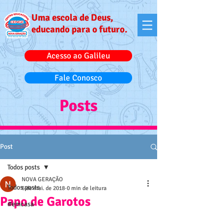
Uma escola de Deus,
educando para o futuro.
Acesso ao Galileu
Fale Conosco
Posts
Post
Todos posts
NOVA GERAÇÃO
Todos posts
6 de mai. de 2018
0 min de leitura
Papo de Garotos
#emcasa