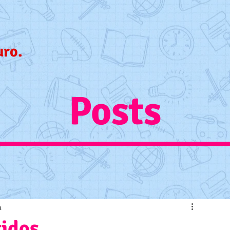
uro.
Posts
a
tidos