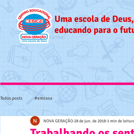
Uma escola de Deus,
educando para o fut
Todos posts
#emcasa
NOVA GERAÇÃO
28 de jun. de 2018
1 min de leitur
Trabalhando os sen