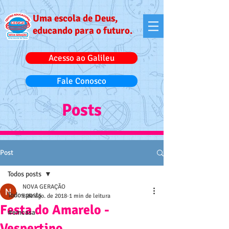
Uma escola de Deus,
educando para o futuro.
Acesso ao Galileu
Fale Conosco
Posts
Post
Todos posts
NOVA GERAÇÃO
Todos posts
8 de ago. de 2018
1 min de leitura
Festa do Amarelo -
#emcasa
Vespertino