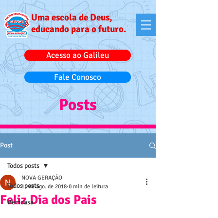
Uma escola de Deus,
educando para o futuro.
Acesso ao Galileu
Fale Conosco
Posts
Post
Todos posts
NOVA GERAÇÃO
Todos posts
11 de ago. de 2018
0 min de leitura
Feliz Dia dos Pais
#emcasa