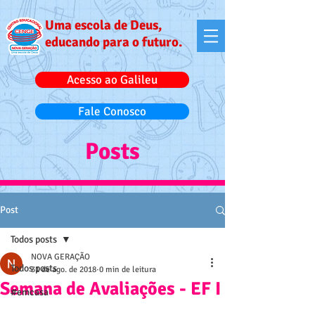
Uma escola de Deus,
educando para o futuro.
Acesso ao Galileu
Fale Conosco
Posts
Post
Todos posts
NOVA GERAÇÃO
Todos posts
31 de ago. de 2018
0 min de leitura
Semana de Avaliações - EF I
#emcasa