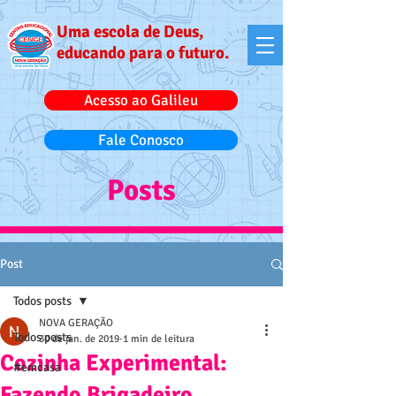
Uma escola de Deus,
educando para o futuro.
Acesso ao Galileu
Fale Conosco
Posts
Post
Todos posts
NOVA GERAÇÃO
Todos posts
30 de jan. de 2019
1 min de leitura
Cozinha Experimental:
#emcasa
Fazendo Brigadeiro