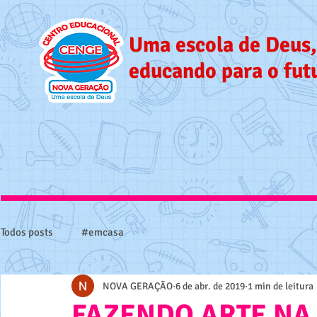
Uma escola de Deus,
educando para o fut
Todos posts
#emcasa
NOVA GERAÇÃO
6 de abr. de 2019
1 min de leitura
FAZENDO ARTE NA