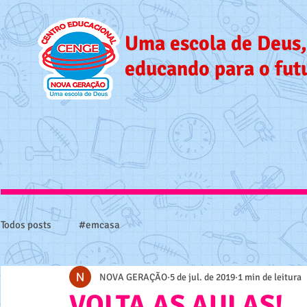
Uma escola de Deus,
educando para o fut
Todos posts
#emcasa
NOVA GERAÇÃO
5 de jul. de 2019
1 min de leitura
VOLTA AS AULAS!