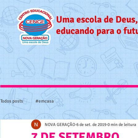
Uma escola de Deus,
educando para o fut
Todos posts
#emcasa
NOVA GERAÇÃO
6 de set. de 2019
0 min de leitura
7 DE SETEMBRO