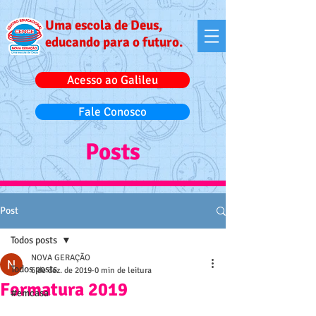
Uma escola de Deus,
educando para o futuro.
Acesso ao Galileu
Fale Conosco
Posts
Post
Todos posts
NOVA GERAÇÃO
Todos posts
6 de dez. de 2019
0 min de leitura
Formatura 2019
#emcasa