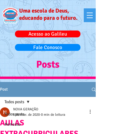
Uma escola de Deus,
educando para o futuro.
Acesso ao Galileu
Fale Conosco
Posts
Post
Todos posts
NOVA GERAÇÃO
Todos posts
6 de mar. de 2020
0 min de leitura
AULAS
#emcasa
EXTRACURRICULARES