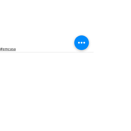
#emcasa
Posts recentes
Ver tudo