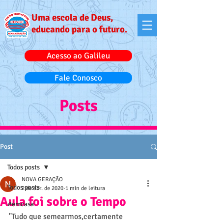
Uma escola de Deus,
educando para o futuro.
Acesso ao Galileu
Fale Conosco
Posts
Post
Todos posts
NOVA GERAÇÃO
Todos posts
2 de abr. de 2020
1 min de leitura
Aula foi sobre o Tempo
#emcasa
"Tudo que semearmos,certamente 