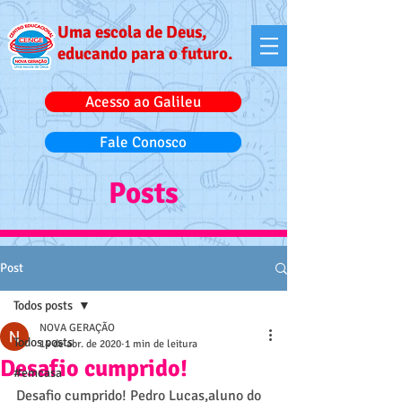
Uma escola de Deus,
educando para o futuro.
Acesso ao Galileu
Fale Conosco
Posts
Post
Todos posts
NOVA GERAÇÃO
Todos posts
14 de abr. de 2020
1 min de leitura
Desafio cumprido!
#emcasa
Desafio cumprido! Pedro Lucas,aluno do 