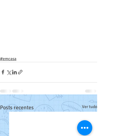
#emcasa
Posts recentes
Ver tudo