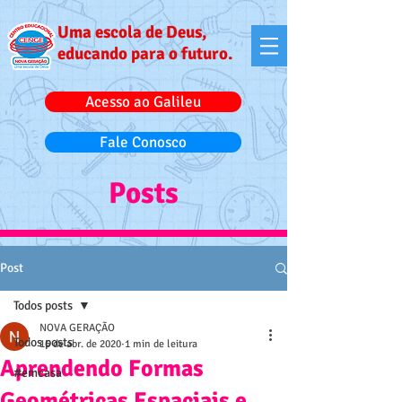
Uma escola de Deus,
educando para o futuro.
Acesso ao Galileu
Fale Conosco
Posts
Post
Todos posts
NOVA GERAÇÃO
Todos posts
16 de abr. de 2020
1 min de leitura
Aprendendo Formas
#emcasa
Geométricas Espaciais e