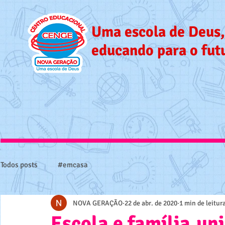
Uma escola de Deus,
educando para o fut
Todos posts
#emcasa
NOVA GERAÇÃO
22 de abr. de 2020
1 min de leitur
Escola e família,u