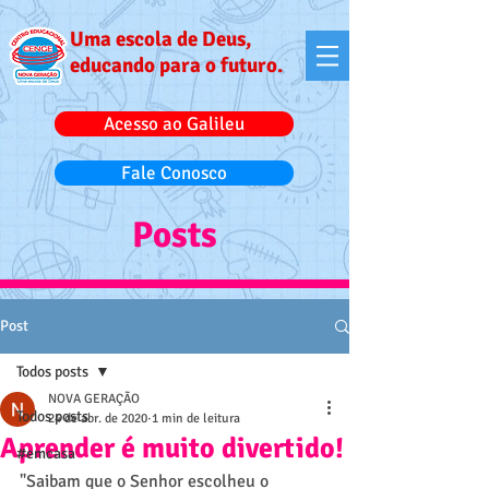
Uma escola de Deus,
educando para o futuro.
Acesso ao Galileu
Fale Conosco
Posts
Post
Todos posts
NOVA GERAÇÃO
Todos posts
24 de abr. de 2020
1 min de leitura
Aprender é muito divertido!
#emcasa
"Saibam que o Senhor escolheu o 