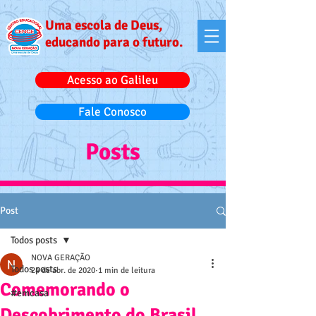
Uma escola de Deus,
educando para o futuro.
Acesso ao Galileu
Fale Conosco
Posts
Post
Todos posts
NOVA GERAÇÃO
Todos posts
24 de abr. de 2020
1 min de leitura
Comemorando o
#emcasa
Descobrimento do Brasil