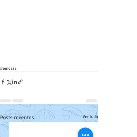
#emcasa
Posts recentes
Ver tudo