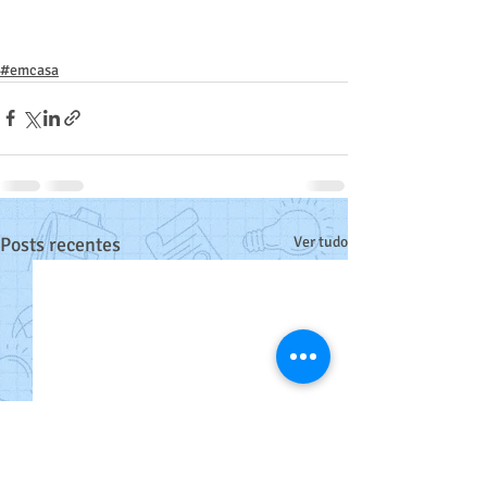
#emcasa
Posts recentes
Ver tudo