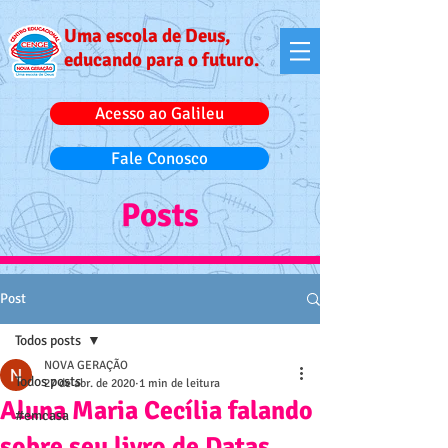
Uma escola de Deus,
educando para o futuro.
Acesso ao Galileu
Fale Conosco
Posts
Post
Todos posts
NOVA GERAÇÃO
Todos posts
27 de abr. de 2020
1 min de leitura
Aluna Maria Cecília falando
#emcasa
sobre seu livro de Datas