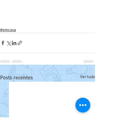
#emcasa
Posts recentes
Ver tudo