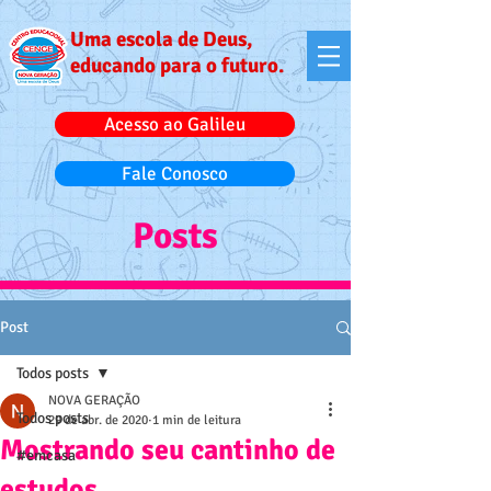
Uma escola de Deus,
educando para o futuro.
Acesso ao Galileu
Fale Conosco
Posts
Post
Todos posts
NOVA GERAÇÃO
Todos posts
29 de abr. de 2020
1 min de leitura
Mostrando seu cantinho de
#emcasa
estudos