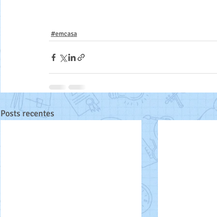
#emcasa
Posts recentes