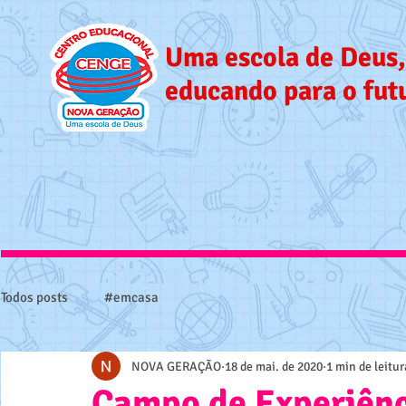
Uma escola de Deus,
educando para o fut
Todos posts
#emcasa
NOVA GERAÇÃO
18 de mai. de 2020
1 min de leitur
Campo de Experiênci