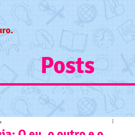
uro.
Posts
a
a: O eu, o outro e o