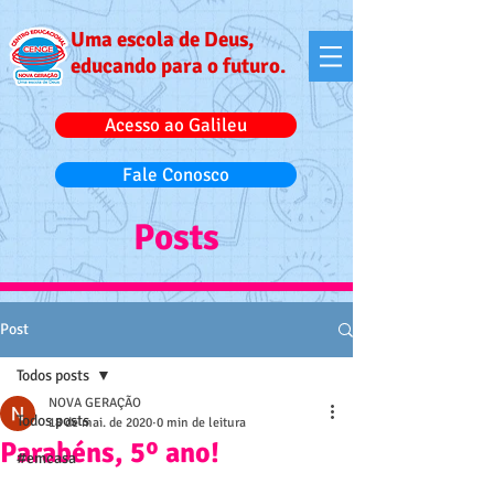
Uma escola de Deus,
educando para o futuro.
Acesso ao Galileu
Fale Conosco
Posts
Post
Todos posts
NOVA GERAÇÃO
Todos posts
18 de mai. de 2020
0 min de leitura
Parabéns, 5º ano!
#emcasa