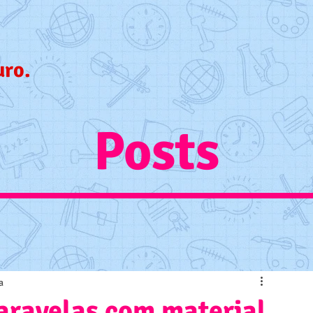
uro.
Posts
a
aravelas com material