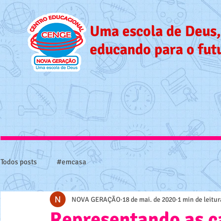
Uma escola de Deus,
educando para o fut
Todos posts
#emcasa
NOVA GERAÇÃO
18 de mai. de 2020
1 min de leitur
Representando as c