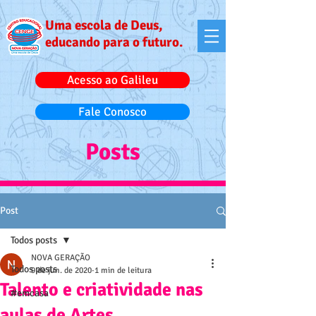
Uma escola de Deus,
educando para o futuro.
Acesso ao Galileu
Fale Conosco
Posts
Post
Todos posts
NOVA GERAÇÃO
Todos posts
9 de jun. de 2020
1 min de leitura
Talento e criatividade nas
#emcasa
aulas de Artes