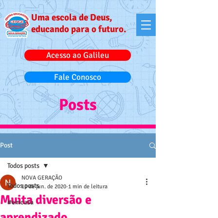
Uma escola de Deus,
educando para o futuro.
Acesso ao Galileu
Fale Conosco
Posts
Post
Todos posts
NOVA GERAÇÃO
Todos posts
10 de jun. de 2020
1 min de leitura
Muita diversão e
#emcasa
aprendizado