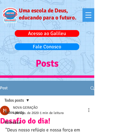
Uma escola de Deus,
educando para o futuro.
Acesso ao Galileu
Fale Conosco
Posts
Post
Todos posts
NOVA GERAÇÃO
Todos posts
4 de ago. de 2020
1 min de leitura
Desafio do dia!
#emcasa
"Deus nosso refúgio e nossa força em 