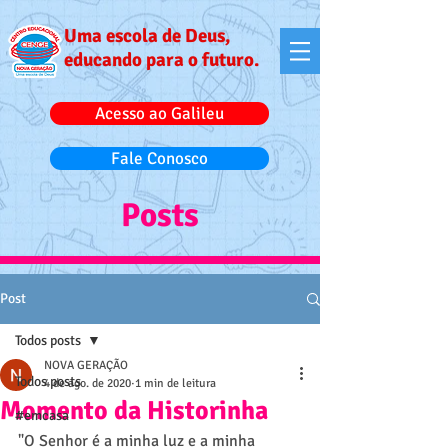
Uma escola de Deus,
educando para o futuro.
Acesso ao Galileu
Fale Conosco
Posts
Post
Todos posts
NOVA GERAÇÃO
Todos posts
4 de ago. de 2020
1 min de leitura
Momento da Historinha
#emcasa
"O Senhor é a minha luz e a minha 