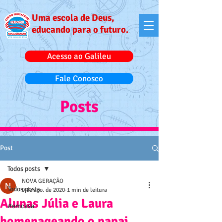
Uma escola de Deus,
educando para o futuro.
Acesso ao Galileu
Fale Conosco
Posts
Post
Todos posts
NOVA GERAÇÃO
Todos posts
9 de ago. de 2020
1 min de leitura
Alunas Júlia e Laura
#emcasa
homenageando o papai