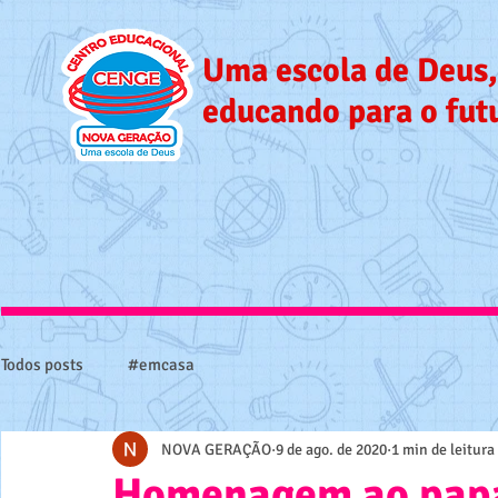
Uma escola de Deus,
educando para o fut
Todos posts
#emcasa
NOVA GERAÇÃO
9 de ago. de 2020
1 min de leitura
Homenagem ao papa