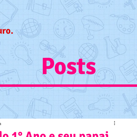
uro.
Posts
a
do 1° Ano e seu papai