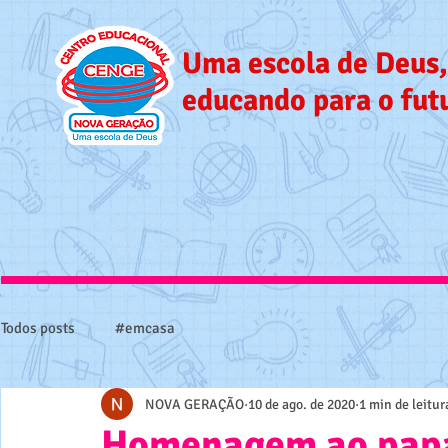
Uma escola de Deus,
educando para o fut
Todos posts
#emcasa
NOVA GERAÇÃO
10 de ago. de 2020
1 min de leitur
Homenagem ao papa