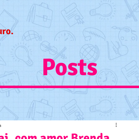
uro.
Posts
a
i, com amor Brenda,