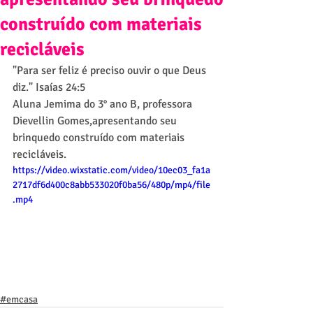
construído com materiais
recicláveis
"Para ser feliz é preciso ouvir o que Deus 
diz." Isaías 24:5
Aluna Jemima do 3° ano B, professora 
Dievellin Gomes,apresentando seu 
brinquedo construído com materiais 
recicláveis.
https://video.wixstatic.com/video/10ec03_fa1a
2717df6d400c8abb533020f0ba56/480p/mp4/file
.mp4
#emcasa