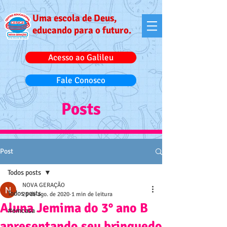
Uma escola de Deus,
educando para o futuro.
Acesso ao Galileu
Fale Conosco
Posts
Post
Todos posts
NOVA GERAÇÃO
Todos posts
26 de ago. de 2020
1 min de leitura
Aluna Jemima do 3° ano B
#emcasa
apresentando seu brinquedo