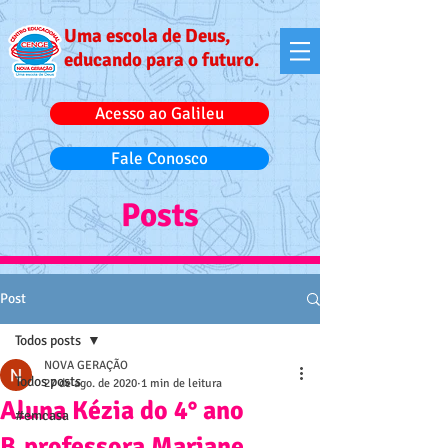
Uma escola de Deus,
educando para o futuro.
Acesso ao Galileu
Fale Conosco
Posts
Post
Todos posts
NOVA GERAÇÃO
Todos posts
27 de ago. de 2020
1 min de leitura
Aluna Kézia do 4° ano
#emcasa
B,professora Mariane