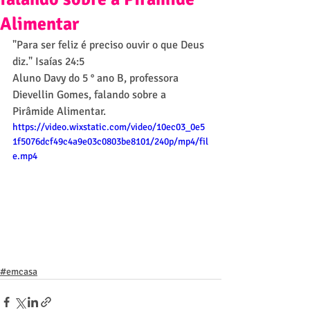
Alimentar
"Para ser feliz é preciso ouvir o que Deus 
diz." Isaías 24:5
Aluno Davy do 5 ° ano B, professora 
Dievellin Gomes, falando sobre a 
Pirâmide Alimentar.
https://video.wixstatic.com/video/10ec03_0e5
1f5076dcf49c4a9e03c0803be8101/240p/mp4/fil
e.mp4
#emcasa