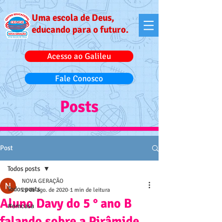
Uma escola de Deus,
educando para o futuro.
Acesso ao Galileu
Fale Conosco
Posts
Post
Todos posts
NOVA GERAÇÃO
Todos posts
26 de ago. de 2020
1 min de leitura
Aluno Davy do 5 ° ano B
#emcasa
falando sobre a Pirâmide