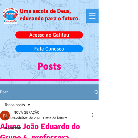
Uma escola de Deus,
educando para o futuro.
Acesso ao Galileu
Fale Conosco
Posts
Post
Todos posts
NOVA GERAÇÃO
Todos posts
14 de set. de 2020
1 min de leitura
Aluno João Eduardo do
#emcasa
Grupo 4, professora