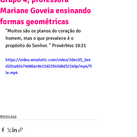
Mariane Goveia ensinando
formas geométricas
"Muitos são os planos do coração do 
homem, mas o que prevalece é o 
propósito do Senhor. " Provérbios 19:21
https://video.wixstatic.com/video/10ec03_2e4
d201a82474b80ac8415d23545d6d3/240p/mp4/fi
le.mp4
#emcasa