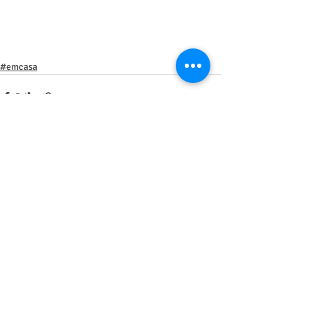
#emcasa
Posts recentes
Ver tudo