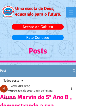
Uma escola de Deus,
educando para o futuro.
Acesso ao Galileu
Fale Conosco
Posts
Post
Todos posts
NOVA GERAÇÃO
Todos posts
26 de ago. de 2020
1 min de leitura
Aluno Marvin do 5° Ano B ,
#emcasa
demonstrando a sua