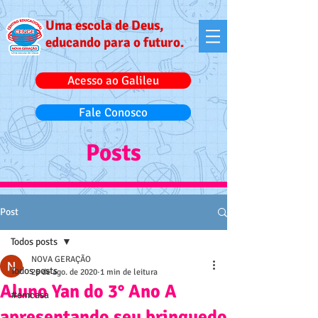
Uma escola de Deus,
educando para o futuro.
Acesso ao Galileu
Fale Conosco
Posts
Post
Todos posts
NOVA GERAÇÃO
Todos posts
26 de ago. de 2020
1 min de leitura
Aluno Yan do 3° Ano A
#emcasa
apresentando seu brinquedo