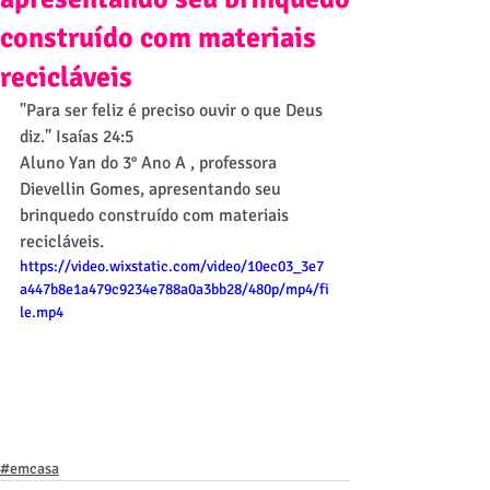
construído com materiais
recicláveis
"Para ser feliz é preciso ouvir o que Deus 
diz." Isaías 24:5
Aluno Yan do 3° Ano A , professora 
Dievellin Gomes, apresentando seu 
brinquedo construído com materiais 
recicláveis.
https://video.wixstatic.com/video/10ec03_3e7
a447b8e1a479c9234e788a0a3bb28/480p/mp4/fi
le.mp4
#emcasa