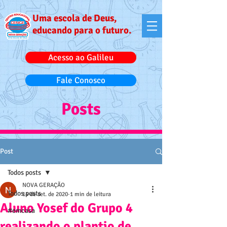
Uma escola de Deus,
educando para o futuro.
Acesso ao Galileu
Fale Conosco
Posts
Post
Todos posts
NOVA GERAÇÃO
Todos posts
14 de set. de 2020
1 min de leitura
Aluno Yosef do Grupo 4
#emcasa
realizando o plantio de