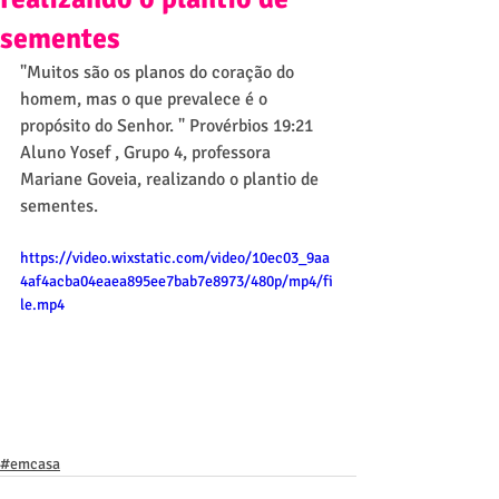
sementes
"Muitos são os planos do coração do 
homem, mas o que prevalece é o 
propósito do Senhor. " Provérbios 19:21
Aluno Yosef , Grupo 4, professora 
Mariane Goveia, realizando o plantio de 
sementes.
https://video.wixstatic.com/video/10ec03_9aa
4af4acba04eaea895ee7bab7e8973/480p/mp4/fi
le.mp4
#emcasa