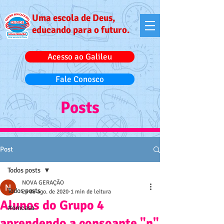
Uma escola de Deus,
educando para o futuro.
Acesso ao Galileu
Fale Conosco
Posts
Post
Todos posts
NOVA GERAÇÃO
Todos posts
26 de ago. de 2020
1 min de leitura
Alunos do Grupo 4
#emcasa
aprendendo a consoante "n"