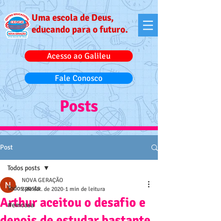
Uma escola de Deus,
educando para o futuro.
Acesso ao Galileu
Fale Conosco
Posts
Post
Todos posts
NOVA GERAÇÃO
Todos posts
3 de set. de 2020
1 min de leitura
Arthur aceitou o desafio e
#emcasa
depois de estudar bastante,