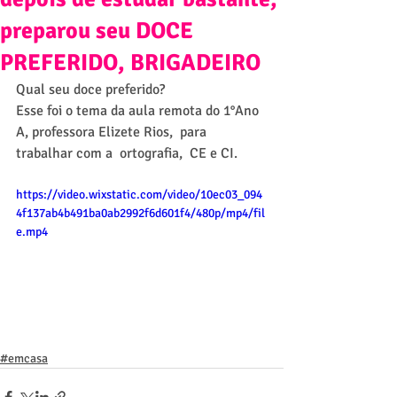
preparou seu DOCE
PREFERIDO, BRIGADEIRO
Qual seu doce preferido?
Esse foi o tema da aula remota do 1°Ano 
A, professora Elizete Rios,  para 
trabalhar com a  ortografia,  CE e CI. 
https://video.wixstatic.com/video/10ec03_094
4f137ab4b491ba0ab2992f6d601f4/480p/mp4/fil
e.mp4
#emcasa