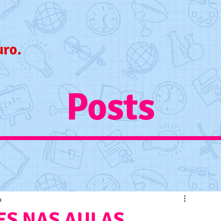
uro.
Posts
a
ES NAS AULAS