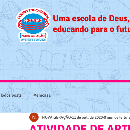
Uma escola de Deus,
educando para o fut
Todos posts
#emcasa
NOVA GERAÇÃO
11 de out. de 2020
0 min de leitur
ATIVIDADE DE ART