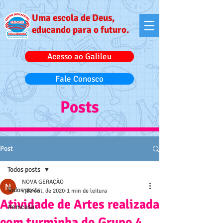
Uma escola de Deus,
educando para o futuro.
Acesso ao Galileu
Fale Conosco
Posts
Post
Todos posts
NOVA GERAÇÃO
Todos posts
7 de out. de 2020
1 min de leitura
Atividade de Artes realizada
#emcasa
com turminha do Grupo 4