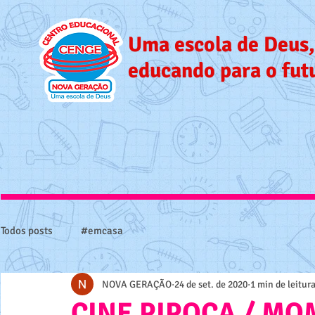
Uma escola de Deus,
educando para o fut
Todos posts
#emcasa
NOVA GERAÇÃO
24 de set. de 2020
1 min de leitur
CINE PIPOCA / MO