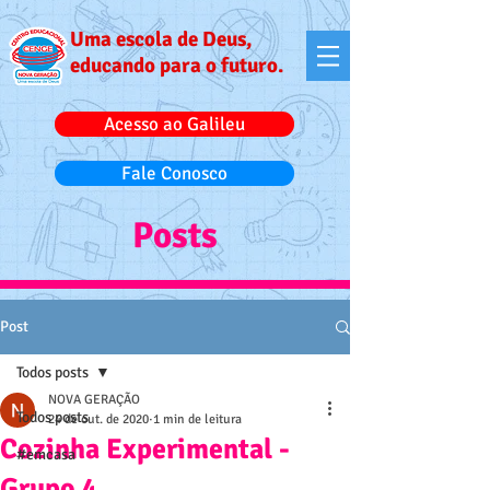
Uma escola de Deus,
educando para o futuro.
Acesso ao Galileu
Fale Conosco
Posts
Post
Todos posts
NOVA GERAÇÃO
Todos posts
24 de out. de 2020
1 min de leitura
Cozinha Experimental -
#emcasa
Grupo 4