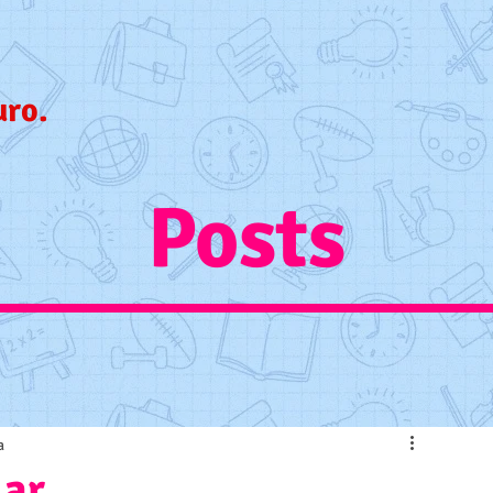
uro.
Posts
a
lar