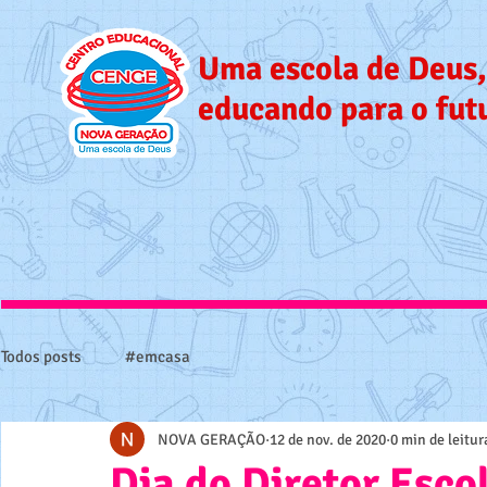
Uma escola de Deus,
educando para o fut
Todos posts
#emcasa
NOVA GERAÇÃO
12 de nov. de 2020
0 min de leitur
Dia do Diretor Esco